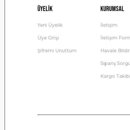
Üyelik
Kurumsal
Yeni Üyelik
İletişim
Üye Girişi
İletişim For
Şifremi Unuttum
Havale Bild
Sipariş Sorg
Kargo Takib