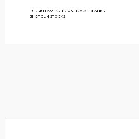
TURKISH WALNUT GUNSTOCKS BLANKS
SHOTGUN STOCKS
Bu ürünün fiyat bilgisi, resim, ürün açıklamalarında ve 
Görüş ve önerileriniz için teşekkür ederiz.
Ürün resmi kalitesiz, bozuk veya görüntülenemiyor.
Ürün açıklamasında eksik bilgiler bulunuyor.
Ürün bilgilerinde hatalar bulunuyor.
Ürün fiyatı diğer sitelerden daha pahalı.
Bu ürüne benzer farklı alternatifler olmalı.