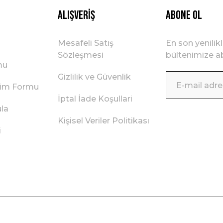
Alışveriş
ABONE OL
Mesafeli Satış
En son yenilik
Sözleşmesi
bültenimize ab
mu
Gizlilik ve Güvenlik
irim Formu
İptal İade Koşullari
ula
Kişisel Veriler Politikası
i