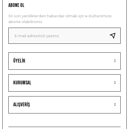
ABONE OL
En son yeniliklerden haberdar olmak için e-bültenimize
abone olabilirsiniz.
Üyelik
Kurumsal
Alışveriş