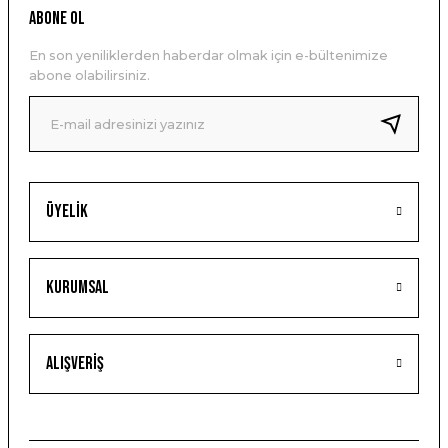
ABONE OL
En son yeniliklerden haberdar olmak için e-bültenimize
abone olabilirsiniz.
Üyelik
Kurumsal
Alışveriş