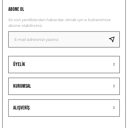
ABONE OL
En son yeniliklerden haberdar olmak için e-bültenimize
abone olabilirsiniz.
Üyelik
Kurumsal
Alışveriş